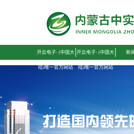
开云电子· (中国大陆)唯一官方网站
开云电子· (中国大
开云电子· (中国大
新
陆)唯一官方网站
陆)唯一官方网站